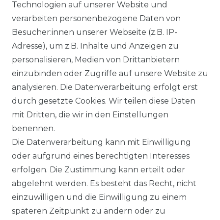
Ähnlicher Artikel
Technologien auf unserer Website und
verarbeiten personenbezogene Daten von
Besucher:innen unserer Webseite (z.B. IP-
Casa Moda - Modern Fit -
Adresse), um z.B. Inhalte und Anzeigen zu
Bügelfreies Herren Hemd mit
personalisieren, Medien von Drittanbietern
extra langem Arm (69 cm) in
einzubinden oder Zugriffe auf unsere Website zu
verschiedenen Farben
analysieren. Die Datenverarbeitung erfolgt erst
(006539)
durch gesetzte Cookies. Wir teilen diese Daten
UVP 54,99 €
ab 52,99 € *
mit Dritten, die wir in den Einstellungen
benennen.
Die Datenverarbeitung kann mit Einwilligung
*
inkl. ges. MwSt.
zzgl.
Versandkosten
oder aufgrund eines berechtigten Interesses
erfolgen. Die Zustimmung kann erteilt oder
abgelehnt werden. Es besteht das Recht, nicht
einzuwilligen und die Einwilligung zu einem
späteren Zeitpunkt zu ändern oder zu
Impressum
Daten­schutz­erklärung