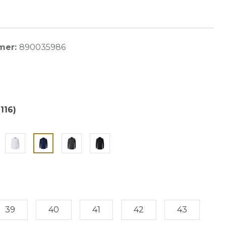
mer:
890035986
116)
39
40
41
42
43