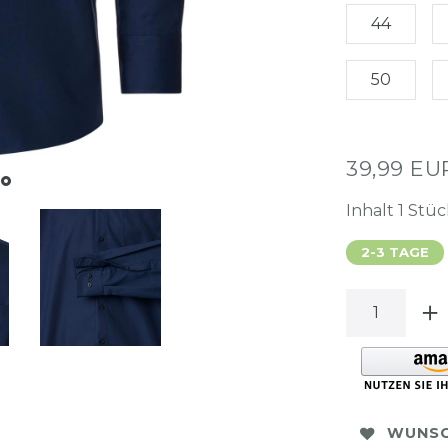
44
50
39,99 E
Inhalt
1
Stüc
2-3 TAGE
WUNSC