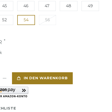
45
46
47
48
49
52
54
56
*
UR
k
IN DEN WARENKORB
HLISTE