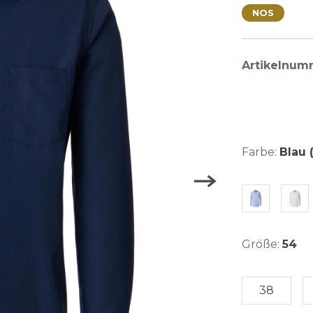
NOS
Artikelnum
Farbe:
Blau (
Größe:
54
38