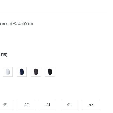
mer:
890035986
115)
39
40
41
42
43