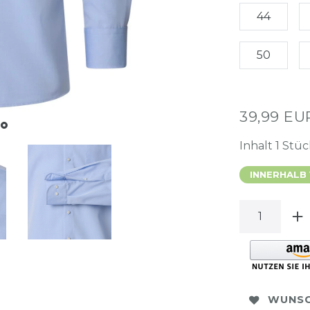
44
50
39,99 E
Inhalt
1
Stüc
INNERHALB
WUNSC