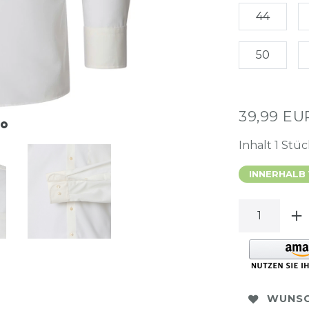
44
50
39,99 E
Inhalt
1
Stüc
INNERHALB
WUNSC