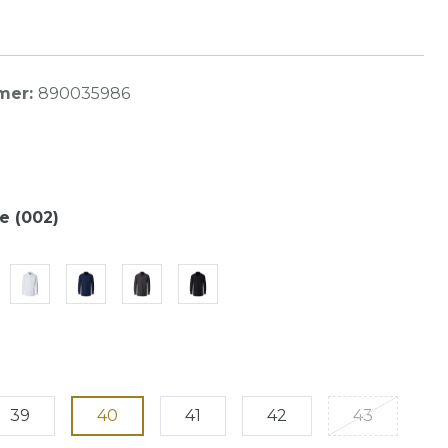
mer:
890035986
e (002)
39
40
41
42
43