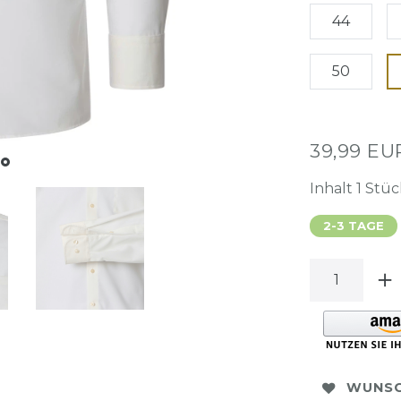
44
50
39,99 E
Inhalt
1
Stüc
2-3 TAGE
WUNSC