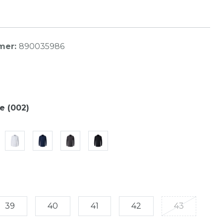
mer:
890035986
e (002)
39
40
41
42
43