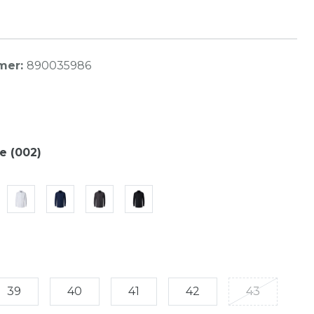
mer:
890035986
e (002)
39
40
41
42
43