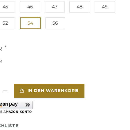
45
46
47
48
49
52
54
56
*
UR
k
IN DEN WARENKORB
HLISTE