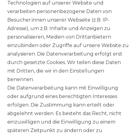
Ähnlicher Artikel
Technologien auf unserer Website und
verarbeiten personenbezogene Daten von
Besucher:innen unserer Webseite (z.B. IP-
Casa Moda - Modern Fit -
Adresse), um z.B. Inhalte und Anzeigen zu
Bügelfreies Herren Hemd mit
personalisieren, Medien von Drittanbietern
extra langem Arm (69 cm) in
einzubinden oder Zugriffe auf unsere Website zu
verschiedenen Farben
analysieren. Die Datenverarbeitung erfolgt erst
(006539)
durch gesetzte Cookies. Wir teilen diese Daten
UVP 54,99 €
ab 52,99 € *
mit Dritten, die wir in den Einstellungen
benennen.
Die Datenverarbeitung kann mit Einwilligung
*
inkl. ges. MwSt.
zzgl.
Versandkosten
oder aufgrund eines berechtigten Interesses
erfolgen. Die Zustimmung kann erteilt oder
abgelehnt werden. Es besteht das Recht, nicht
einzuwilligen und die Einwilligung zu einem
späteren Zeitpunkt zu ändern oder zu
Impressum
Daten­schutz­erklärung