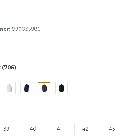
mer:
890035986
r (706)
39
40
41
42
43