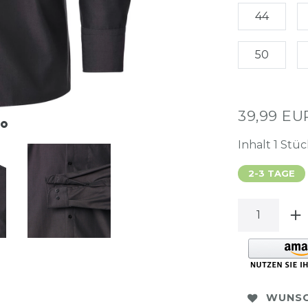
44
50
39,99 E
Inhalt
1
Stüc
2-3 TAGE
WUNSC