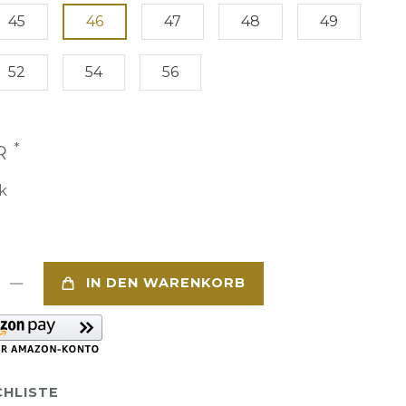
45
46
47
48
49
52
54
56
*
UR
k
IN DEN WARENKORB
HLISTE