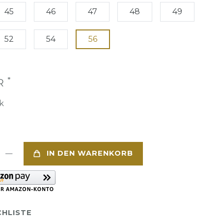
45
46
47
48
49
52
54
56
*
UR
k
IN DEN WARENKORB
HLISTE