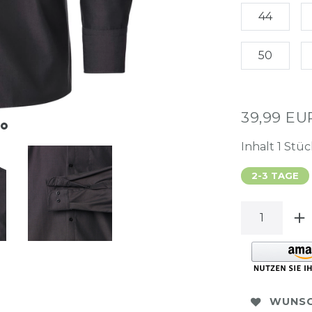
44
50
39,99 E
Inhalt
1
Stüc
2-3 TAGE
WUNSC