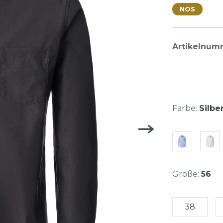
NOS
Artikelnum
Farbe:
Silbe
Größe:
56
38