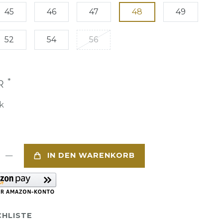
45
46
47
48
49
52
54
56
*
UR
k
IN DEN WARENKORB
HLISTE