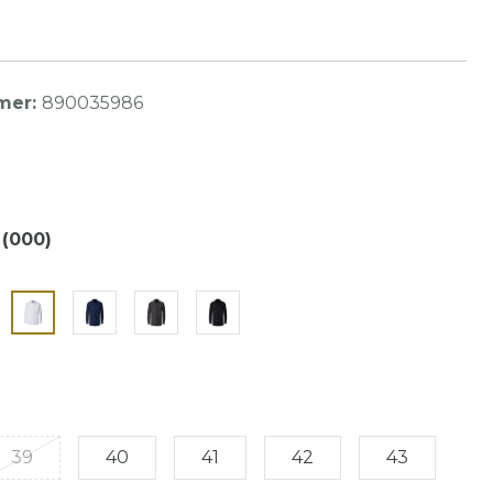
mer:
890035986
(000)
39
40
41
42
43