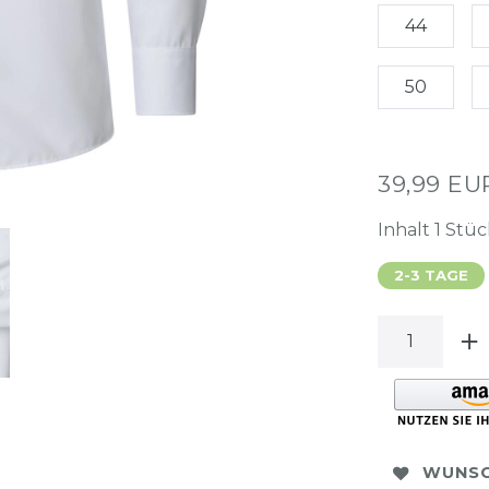
44
50
39,99 E
Inhalt
1
Stüc
2-3 TAGE
WUNSC