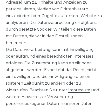
Adresse), um z.B. Inhalte und Anzeigen zu
personalisieren, Medien von Drittanbietern
Venti - Modern Fit - Herren
einzubinden oder Zugriffe auf unsere Website zu
Langarm Business Hemd
analysieren. Die Datenverarbeitung erfolgt erst
(144262600)
durch gesetzte Cookies. Wir teilen diese Daten
UVP 49,99 €
ab 47,99 € *
mit Dritten, die wir in den Einstellungen
benennen.
Die Datenverarbeitung kann mit Einwilligung
*
inkl. ges. MwSt.
zzgl.
Versandkosten
oder aufgrund eines berechtigten Interesses
erfolgen. Die Zustimmung kann erteilt oder
abgelehnt werden. Es besteht das Recht, nicht
einzuwilligen und die Einwilligung zu einem
späteren Zeitpunkt zu ändern oder zu
Impressum
Daten­schutz­erklärung
widerrufen. Beachten Sie unser
Impressum
und
weitere Hinweise zur Verwendung
personenbezogener Daten in unserer
Daten­