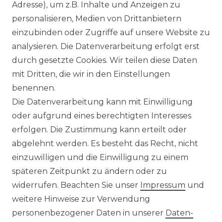
Adresse), um z.B. Inhalte und Anzeigen zu
personalisieren, Medien von Drittanbietern
Venti - Modern Fit - Herren
einzubinden oder Zugriffe auf unsere Website zu
Langarm Business Hemd
analysieren. Die Datenverarbeitung erfolgt erst
(144262600)
durch gesetzte Cookies. Wir teilen diese Daten
UVP 49,99 €
ab 47,99 € *
mit Dritten, die wir in den Einstellungen
benennen.
Die Datenverarbeitung kann mit Einwilligung
*
inkl. ges. MwSt.
zzgl.
Versandkosten
oder aufgrund eines berechtigten Interesses
erfolgen. Die Zustimmung kann erteilt oder
abgelehnt werden. Es besteht das Recht, nicht
einzuwilligen und die Einwilligung zu einem
späteren Zeitpunkt zu ändern oder zu
Impressum
Daten­schutz­erklärung
widerrufen. Beachten Sie unser
Impressum
und
weitere Hinweise zur Verwendung
personenbezogener Daten in unserer
Daten­