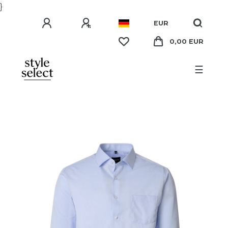
}
EUR
0,00 EUR
☰