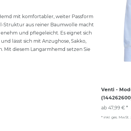
 Hemd mit komfortabler, weiter Passform
ll-Struktur aus reiner Baumwolle macht
enehm und pflegeleicht. Es eignet sich
e und lässt sich mit Anzughose, Sakko,
n. Mit diesem Langarmhemd setzen Sie
Venti - Mod
(144262600
ab 47,99 € *
*
inkl. ges. MwSt.