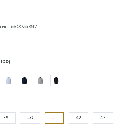
mer:
890035987
(100)
39
40
41
42
43