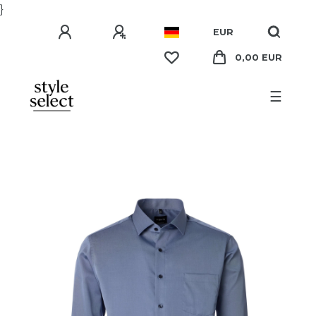
}
EUR
0,00 EUR
☰