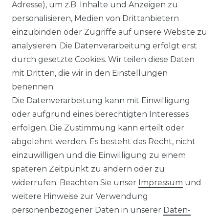
Adresse), um z.B. Inhalte und Anzeigen zu
personalisieren, Medien von Drittanbietern
Venti - Modern Fit - Herren
einzubinden oder Zugriffe auf unsere Website zu
Langarm Business Hemd
analysieren. Die Datenverarbeitung erfolgt erst
(144262600)
durch gesetzte Cookies. Wir teilen diese Daten
UVP 49,99 €
ab 47,99 € *
mit Dritten, die wir in den Einstellungen
benennen.
Die Datenverarbeitung kann mit Einwilligung
*
inkl. ges. MwSt.
zzgl.
Versandkosten
oder aufgrund eines berechtigten Interesses
erfolgen. Die Zustimmung kann erteilt oder
abgelehnt werden. Es besteht das Recht, nicht
einzuwilligen und die Einwilligung zu einem
späteren Zeitpunkt zu ändern oder zu
Impressum
Daten­schutz­erklärung
widerrufen. Beachten Sie unser
Impressum
und
weitere Hinweise zur Verwendung
personenbezogener Daten in unserer
Daten­