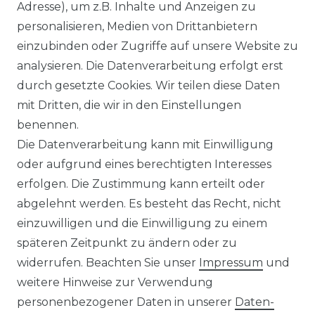
Adresse), um z.B. Inhalte und Anzeigen zu
personalisieren, Medien von Drittanbietern
Venti - Modern Fit - Herren
einzubinden oder Zugriffe auf unsere Website zu
Langarm Business Hemd
analysieren. Die Datenverarbeitung erfolgt erst
(144262600)
durch gesetzte Cookies. Wir teilen diese Daten
UVP 49,99 €
ab 47,99 € *
mit Dritten, die wir in den Einstellungen
benennen.
Die Datenverarbeitung kann mit Einwilligung
*
inkl. ges. MwSt.
zzgl.
Versandkosten
oder aufgrund eines berechtigten Interesses
erfolgen. Die Zustimmung kann erteilt oder
abgelehnt werden. Es besteht das Recht, nicht
einzuwilligen und die Einwilligung zu einem
späteren Zeitpunkt zu ändern oder zu
Impressum
Daten­schutz­erklärung
widerrufen. Beachten Sie unser
Impressum
und
weitere Hinweise zur Verwendung
personenbezogener Daten in unserer
Daten­