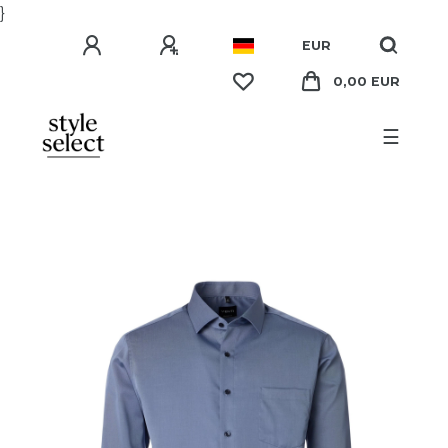
}
EUR
0,00 EUR
☰