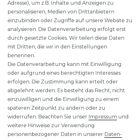
Adresse), um z.B. Inhalte und Anzeigen zu
personalisieren, Medien von Drittanbietern
Venti - Modern Fit - Herren
einzubinden oder Zugriffe auf unsere Website zu
Langarm Business Hemd
analysieren. Die Datenverarbeitung erfolgt erst
(144262600)
durch gesetzte Cookies. Wir teilen diese Daten
UVP 49,99 €
ab 47,99 € *
mit Dritten, die wir in den Einstellungen
benennen.
Die Datenverarbeitung kann mit Einwilligung
*
inkl. ges. MwSt.
zzgl.
Versandkosten
oder aufgrund eines berechtigten Interesses
erfolgen. Die Zustimmung kann erteilt oder
abgelehnt werden. Es besteht das Recht, nicht
einzuwilligen und die Einwilligung zu einem
späteren Zeitpunkt zu ändern oder zu
Impressum
Daten­schutz­erklärung
widerrufen. Beachten Sie unser
Impressum
und
weitere Hinweise zur Verwendung
personenbezogener Daten in unserer
Daten­