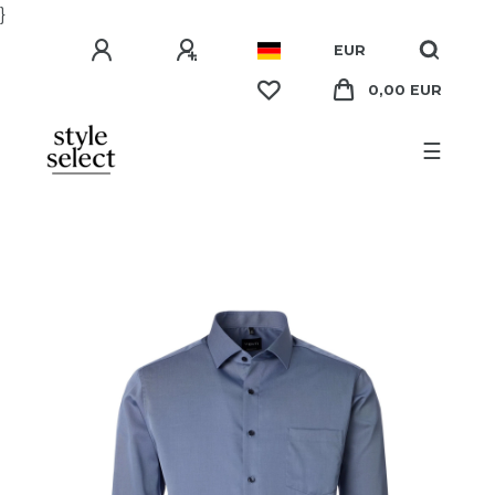
}
EUR
0,00 EUR
☰