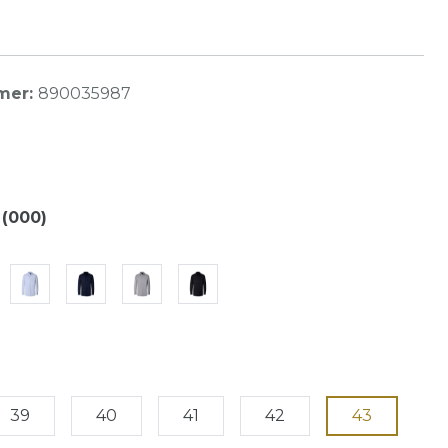
mer:
890035987
(000)
39
40
41
42
43