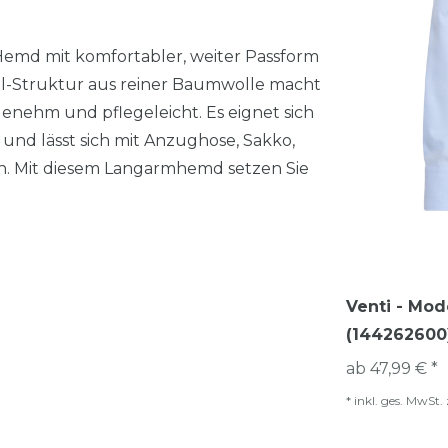
 Hemd mit komfortabler, weiter Passform
ll-Struktur aus reiner Baumwolle macht
enehm und pflegeleicht. Es eignet sich
e und lässt sich mit Anzughose, Sakko,
n. Mit diesem Langarmhemd setzen Sie
Venti - Mod
(144262600
ab 47,99 € *
*
inkl. ges. MwSt.