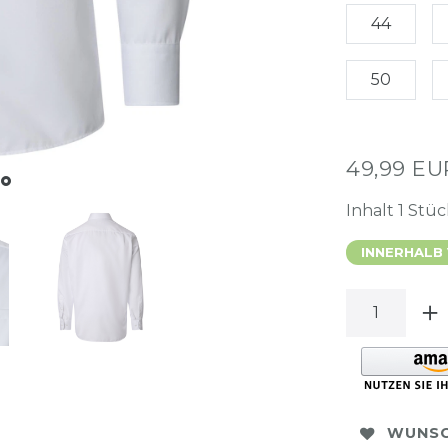
44
50
49,99 E
Inhalt
1
Stüc
INNERHALB
WUNSC