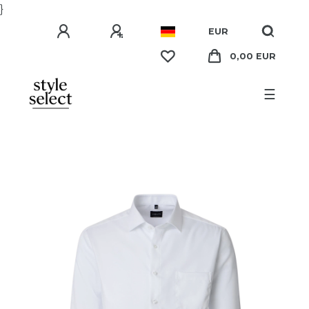
}
EUR
0,00 EUR
☰