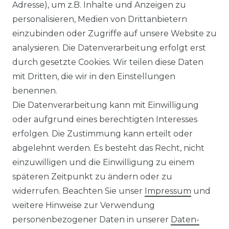
Adresse), um z.B. Inhalte und Anzeigen zu
personalisieren, Medien von Drittanbietern
Venti - Modern Fit - Herren
einzubinden oder Zugriffe auf unsere Website zu
Langarm Business Hemd
analysieren. Die Datenverarbeitung erfolgt erst
(144262600)
durch gesetzte Cookies. Wir teilen diese Daten
UVP 49,99 €
ab 47,99 € *
mit Dritten, die wir in den Einstellungen
benennen.
Die Datenverarbeitung kann mit Einwilligung
*
inkl. ges. MwSt.
zzgl.
Versandkosten
oder aufgrund eines berechtigten Interesses
erfolgen. Die Zustimmung kann erteilt oder
abgelehnt werden. Es besteht das Recht, nicht
einzuwilligen und die Einwilligung zu einem
späteren Zeitpunkt zu ändern oder zu
Impressum
Daten­schutz­erklärung
widerrufen. Beachten Sie unser
Impressum
und
weitere Hinweise zur Verwendung
personenbezogener Daten in unserer
Daten­