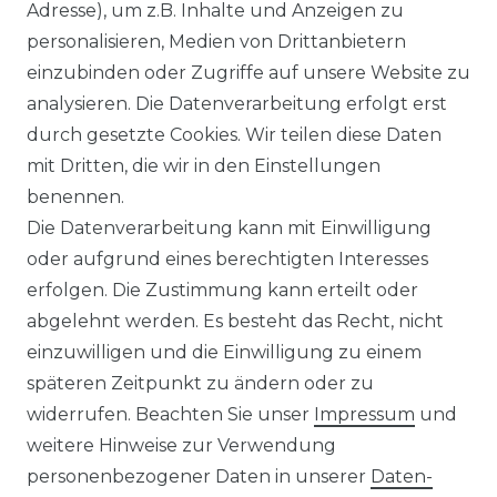
Adresse), um z.B. Inhalte und Anzeigen zu
personalisieren, Medien von Drittanbietern
Venti - Modern Fit - Herren
einzubinden oder Zugriffe auf unsere Website zu
Langarm Business Hemd
analysieren. Die Datenverarbeitung erfolgt erst
(144262600)
durch gesetzte Cookies. Wir teilen diese Daten
UVP 49,99 €
ab 47,99 € *
mit Dritten, die wir in den Einstellungen
benennen.
Die Datenverarbeitung kann mit Einwilligung
*
inkl. ges. MwSt.
zzgl.
Versandkosten
oder aufgrund eines berechtigten Interesses
erfolgen. Die Zustimmung kann erteilt oder
abgelehnt werden. Es besteht das Recht, nicht
einzuwilligen und die Einwilligung zu einem
späteren Zeitpunkt zu ändern oder zu
Impressum
Daten­schutz­erklärung
widerrufen. Beachten Sie unser
Impressum
und
weitere Hinweise zur Verwendung
personenbezogener Daten in unserer
Daten­