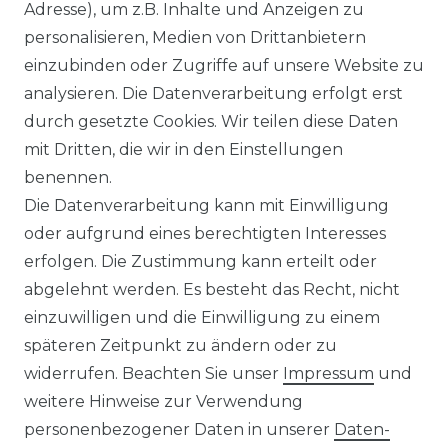
Adresse), um z.B. Inhalte und Anzeigen zu
personalisieren, Medien von Drittanbietern
Venti - Modern Fit - Herren
einzubinden oder Zugriffe auf unsere Website zu
Langarm Business Hemd
analysieren. Die Datenverarbeitung erfolgt erst
(144262600)
durch gesetzte Cookies. Wir teilen diese Daten
UVP 49,99 €
ab 47,99 € *
mit Dritten, die wir in den Einstellungen
benennen.
Die Datenverarbeitung kann mit Einwilligung
*
inkl. ges. MwSt.
zzgl.
Versandkosten
oder aufgrund eines berechtigten Interesses
erfolgen. Die Zustimmung kann erteilt oder
abgelehnt werden. Es besteht das Recht, nicht
einzuwilligen und die Einwilligung zu einem
späteren Zeitpunkt zu ändern oder zu
Impressum
Daten­schutz­erklärung
widerrufen. Beachten Sie unser
Impressum
und
weitere Hinweise zur Verwendung
personenbezogener Daten in unserer
Daten­