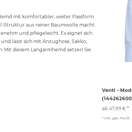
 Hemd mit komfortabler, weiter Passform
ll-Struktur aus reiner Baumwolle macht
enehm und pflegeleicht. Es eignet sich
e und lässt sich mit Anzughose, Sakko,
n. Mit diesem Langarmhemd setzen Sie
Venti - Mod
(144262600
ab 47,99 € *
*
inkl. ges. MwSt.