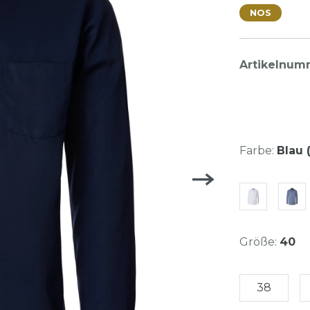
NOS
Artikelnum
Farbe:
Blau (
Größe:
40
38