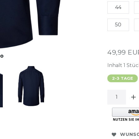
44
50
49,99 E
Inhalt
1
Stüc
2-3 TAGE
WUNSC