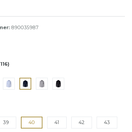
mer:
890035987
116)
39
40
41
42
43