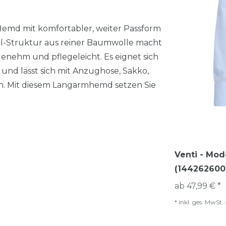
 Hemd mit komfortabler, weiter Passform
ll-Struktur aus reiner Baumwolle macht
enehm und pflegeleicht. Es eignet sich
e und lässt sich mit Anzughose, Sakko,
n. Mit diesem Langarmhemd setzen Sie
Venti - Mod
(144262600
ab 47,99 € *
*
inkl. ges. MwSt.