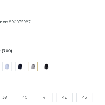
mer:
890035987
r (700)
39
40
41
42
43