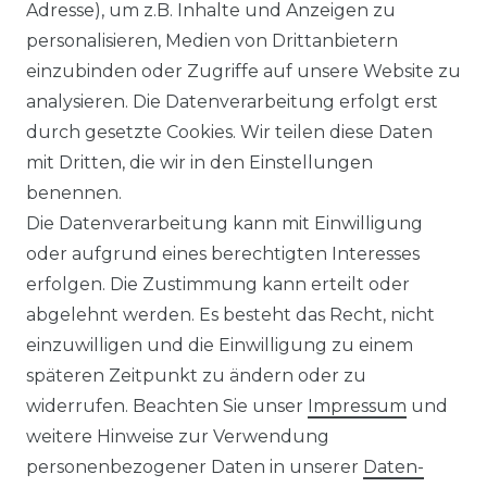
Adresse), um z.B. Inhalte und Anzeigen zu
personalisieren, Medien von Drittanbietern
Venti - Modern Fit - Herren
einzubinden oder Zugriffe auf unsere Website zu
Langarm Business Hemd
analysieren. Die Datenverarbeitung erfolgt erst
(144262600)
durch gesetzte Cookies. Wir teilen diese Daten
UVP 49,99 €
ab 47,99 € *
mit Dritten, die wir in den Einstellungen
benennen.
Die Datenverarbeitung kann mit Einwilligung
*
inkl. ges. MwSt.
zzgl.
Versandkosten
oder aufgrund eines berechtigten Interesses
erfolgen. Die Zustimmung kann erteilt oder
abgelehnt werden. Es besteht das Recht, nicht
einzuwilligen und die Einwilligung zu einem
späteren Zeitpunkt zu ändern oder zu
Impressum
Daten­schutz­erklärung
widerrufen. Beachten Sie unser
Impressum
und
weitere Hinweise zur Verwendung
personenbezogener Daten in unserer
Daten­