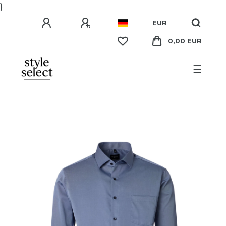
}
EUR
0,00 EUR
☰