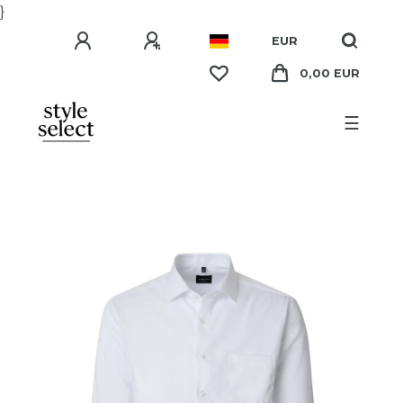
}
EUR
0,00 EUR
☰