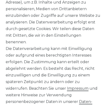
Adresse), um z.B. Inhalte und Anzeigen zu
personalisieren, Medien von Drittanbietern
Venti - Modern Fit - Herren
einzubinden oder Zugriffe auf unsere Website zu
Langarm Business Hemd
analysieren. Die Datenverarbeitung erfolgt erst
(144262600)
durch gesetzte Cookies. Wir teilen diese Daten
UVP 49,99 €
ab 47,99 € *
mit Dritten, die wir in den Einstellungen
benennen.
Die Datenverarbeitung kann mit Einwilligung
*
inkl. ges. MwSt.
zzgl.
Versandkosten
oder aufgrund eines berechtigten Interesses
erfolgen. Die Zustimmung kann erteilt oder
abgelehnt werden. Es besteht das Recht, nicht
einzuwilligen und die Einwilligung zu einem
späteren Zeitpunkt zu ändern oder zu
Impressum
Daten­schutz­erklärung
widerrufen. Beachten Sie unser
Impressum
und
weitere Hinweise zur Verwendung
personenbezogener Daten in unserer
Daten­