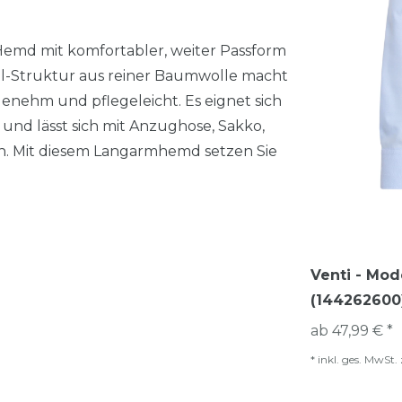
 Hemd mit komfortabler, weiter Passform
ll-Struktur aus reiner Baumwolle macht
enehm und pflegeleicht. Es eignet sich
e und lässt sich mit Anzughose, Sakko,
n. Mit diesem Langarmhemd setzen Sie
Venti - Mod
(144262600
ab 47,99 € *
*
inkl. ges. MwSt.