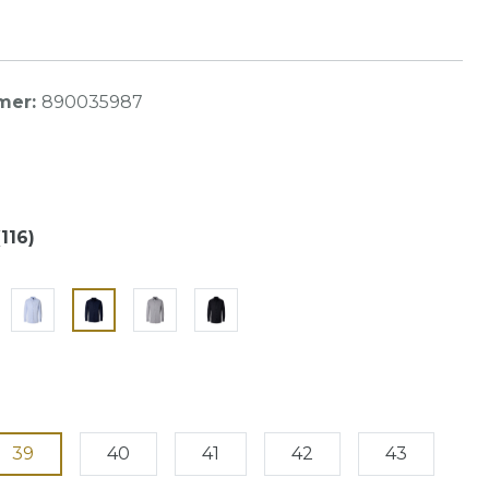
mer:
890035987
116)
39
40
41
42
43