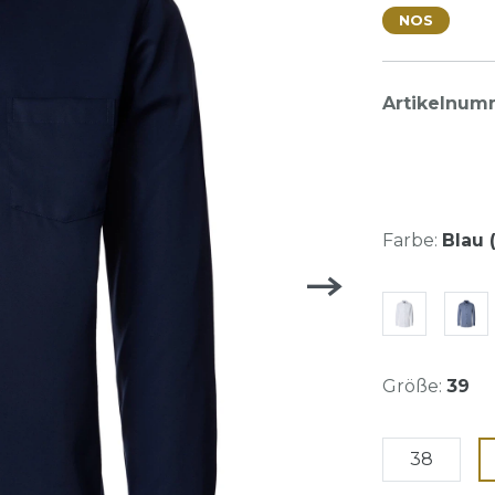
NOS
Artikelnum
Farbe:
Blau (
Größe:
39
38