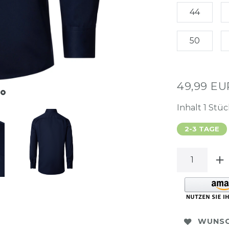
44
50
49,99 E
Inhalt
1
Stüc
2-3 TAGE
WUNSC