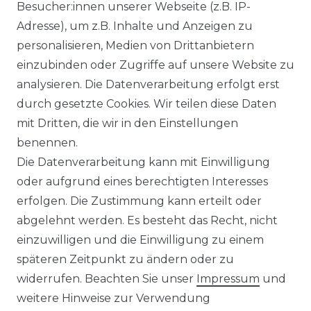
Ähnlicher Artikel
Besucher:innen unserer Webseite (z.B. IP-
Adresse), um z.B. Inhalte und Anzeigen zu
personalisieren, Medien von Drittanbietern
Venti - Modern Fit - Herren
einzubinden oder Zugriffe auf unsere Website zu
Langarm Business Hemd
analysieren. Die Datenverarbeitung erfolgt erst
(144262600)
durch gesetzte Cookies. Wir teilen diese Daten
UVP 49,99 €
ab 47,99 € *
mit Dritten, die wir in den Einstellungen
benennen.
Die Datenverarbeitung kann mit Einwilligung
*
inkl. ges. MwSt.
zzgl.
Versandkosten
oder aufgrund eines berechtigten Interesses
erfolgen. Die Zustimmung kann erteilt oder
abgelehnt werden. Es besteht das Recht, nicht
einzuwilligen und die Einwilligung zu einem
späteren Zeitpunkt zu ändern oder zu
Impressum
Daten­schutz­erklärung
widerrufen. Beachten Sie unser
Impressum
und
weitere Hinweise zur Verwendung