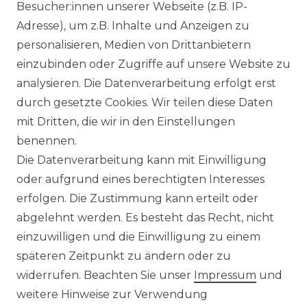
Ähnlicher Artikel
Besucher:innen unserer Webseite (z.B. IP-
Adresse), um z.B. Inhalte und Anzeigen zu
personalisieren, Medien von Drittanbietern
Venti - Modern Fit - Herren
einzubinden oder Zugriffe auf unsere Website zu
Langarm Business Hemd
analysieren. Die Datenverarbeitung erfolgt erst
(144262600)
durch gesetzte Cookies. Wir teilen diese Daten
UVP 49,99 €
ab 47,99 € *
mit Dritten, die wir in den Einstellungen
benennen.
Die Datenverarbeitung kann mit Einwilligung
*
inkl. ges. MwSt.
zzgl.
Versandkosten
oder aufgrund eines berechtigten Interesses
erfolgen. Die Zustimmung kann erteilt oder
abgelehnt werden. Es besteht das Recht, nicht
einzuwilligen und die Einwilligung zu einem
späteren Zeitpunkt zu ändern oder zu
Impressum
Daten­schutz­erklärung
widerrufen. Beachten Sie unser
Impressum
und
weitere Hinweise zur Verwendung