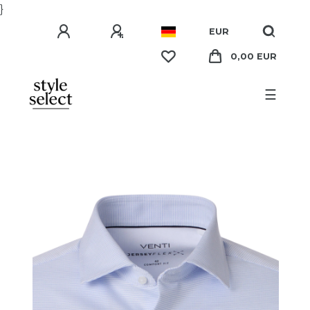
}
EUR
0,00 EUR
☰