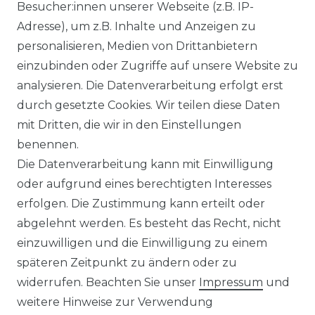
Ähnlicher Artikel
Besucher:innen unserer Webseite (z.B. IP-
Adresse), um z.B. Inhalte und Anzeigen zu
personalisieren, Medien von Drittanbietern
Venti - Modern Fit - Herren
einzubinden oder Zugriffe auf unsere Website zu
Langarm Business Hemd
analysieren. Die Datenverarbeitung erfolgt erst
(144262600)
durch gesetzte Cookies. Wir teilen diese Daten
UVP 49,99 €
ab 47,99 € *
mit Dritten, die wir in den Einstellungen
benennen.
Die Datenverarbeitung kann mit Einwilligung
*
inkl. ges. MwSt.
zzgl.
Versandkosten
oder aufgrund eines berechtigten Interesses
erfolgen. Die Zustimmung kann erteilt oder
abgelehnt werden. Es besteht das Recht, nicht
einzuwilligen und die Einwilligung zu einem
späteren Zeitpunkt zu ändern oder zu
Impressum
Daten­schutz­erklärung
widerrufen. Beachten Sie unser
Impressum
und
weitere Hinweise zur Verwendung