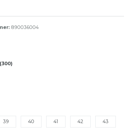
mer:
890036004
(300)
39
40
41
42
43