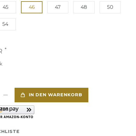
45
46
47
48
50
54
*
UR
k
IN DEN WARENKORB
HLISTE