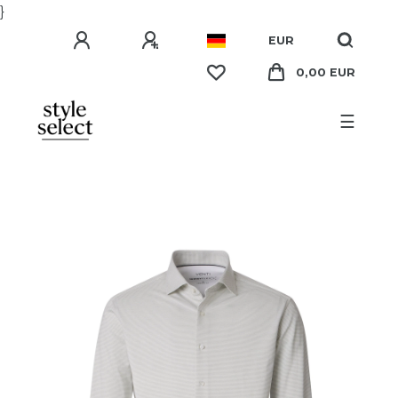
}
EUR
0,00 EUR
☰