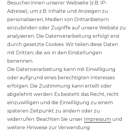
Ähnlicher Artikel
Besucher:innen unserer Webseite (z.B. IP-
Adresse), um z.B. Inhalte und Anzeigen zu
personalisieren, Medien von Drittanbietern
Venti - Modern Fit - Herren
einzubinden oder Zugriffe auf unsere Website zu
Langarm Business Hemd
analysieren. Die Datenverarbeitung erfolgt erst
(144262600)
durch gesetzte Cookies. Wir teilen diese Daten
UVP 49,99 €
ab 47,99 € *
mit Dritten, die wir in den Einstellungen
benennen.
Die Datenverarbeitung kann mit Einwilligung
*
inkl. ges. MwSt.
zzgl.
Versandkosten
oder aufgrund eines berechtigten Interesses
erfolgen. Die Zustimmung kann erteilt oder
abgelehnt werden. Es besteht das Recht, nicht
einzuwilligen und die Einwilligung zu einem
späteren Zeitpunkt zu ändern oder zu
Impressum
Daten­schutz­erklärung
widerrufen. Beachten Sie unser
Impressum
und
weitere Hinweise zur Verwendung