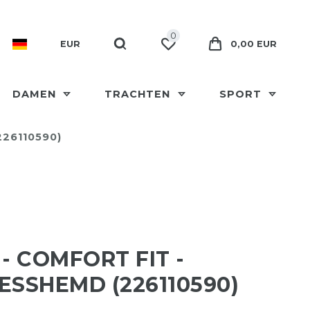
0
EUR
0,00 EUR
DAMEN
TRACHTEN
SPORT
226110590)
 - COMFORT FIT -
ESSHEMD (226110590)