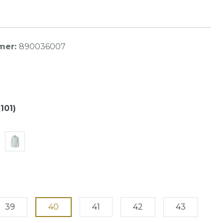
mer:
890036007
101)
39
40
41
42
43