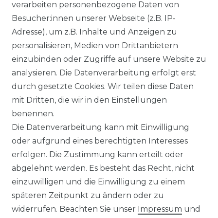
verarbeiten personenbezogene Daten von
Ähnlicher Artikel
Besucher:innen unserer Webseite (z.B. IP-
Adresse), um z.B. Inhalte und Anzeigen zu
personalisieren, Medien von Drittanbietern
Venti - Modern Fit - Herren
einzubinden oder Zugriffe auf unsere Website zu
Langarm Business Hemd
analysieren. Die Datenverarbeitung erfolgt erst
(144262600)
durch gesetzte Cookies. Wir teilen diese Daten
UVP 49,99 €
ab 47,99 € *
mit Dritten, die wir in den Einstellungen
benennen.
Die Datenverarbeitung kann mit Einwilligung
*
inkl. ges. MwSt.
zzgl.
Versandkosten
oder aufgrund eines berechtigten Interesses
erfolgen. Die Zustimmung kann erteilt oder
abgelehnt werden. Es besteht das Recht, nicht
einzuwilligen und die Einwilligung zu einem
späteren Zeitpunkt zu ändern oder zu
Impressum
Daten­schutz­erklärung
widerrufen. Beachten Sie unser
Impressum
und