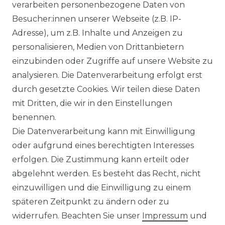
verarbeiten personenbezogene Daten von
Ähnlicher Artikel
Besucher:innen unserer Webseite (z.B. IP-
Adresse), um z.B. Inhalte und Anzeigen zu
personalisieren, Medien von Drittanbietern
Venti - Modern Fit - Herren
einzubinden oder Zugriffe auf unsere Website zu
Langarm Business Hemd
analysieren. Die Datenverarbeitung erfolgt erst
(144262600)
durch gesetzte Cookies. Wir teilen diese Daten
UVP 49,99 €
ab 47,99 € *
mit Dritten, die wir in den Einstellungen
benennen.
Die Datenverarbeitung kann mit Einwilligung
*
inkl. ges. MwSt.
zzgl.
Versandkosten
oder aufgrund eines berechtigten Interesses
erfolgen. Die Zustimmung kann erteilt oder
abgelehnt werden. Es besteht das Recht, nicht
einzuwilligen und die Einwilligung zu einem
späteren Zeitpunkt zu ändern oder zu
Impressum
Daten­schutz­erklärung
widerrufen. Beachten Sie unser
Impressum
und