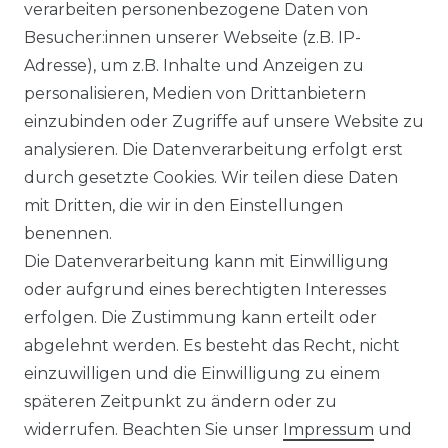
verarbeiten personenbezogene Daten von
Ähnlicher Artikel
Besucher:innen unserer Webseite (z.B. IP-
Adresse), um z.B. Inhalte und Anzeigen zu
personalisieren, Medien von Drittanbietern
Venti - Modern Fit - Herren
einzubinden oder Zugriffe auf unsere Website zu
Langarm Business Hemd
analysieren. Die Datenverarbeitung erfolgt erst
(144262600)
durch gesetzte Cookies. Wir teilen diese Daten
UVP 49,99 €
ab 47,99 € *
mit Dritten, die wir in den Einstellungen
benennen.
Die Datenverarbeitung kann mit Einwilligung
*
inkl. ges. MwSt.
zzgl.
Versandkosten
oder aufgrund eines berechtigten Interesses
erfolgen. Die Zustimmung kann erteilt oder
abgelehnt werden. Es besteht das Recht, nicht
einzuwilligen und die Einwilligung zu einem
späteren Zeitpunkt zu ändern oder zu
Impressum
Daten­schutz­erklärung
widerrufen. Beachten Sie unser
Impressum
und