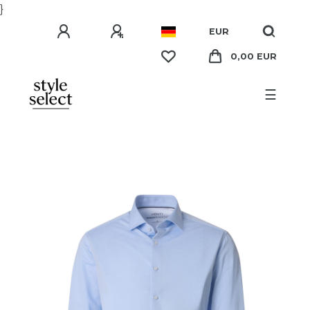
}
EUR
0,00 EUR
☰