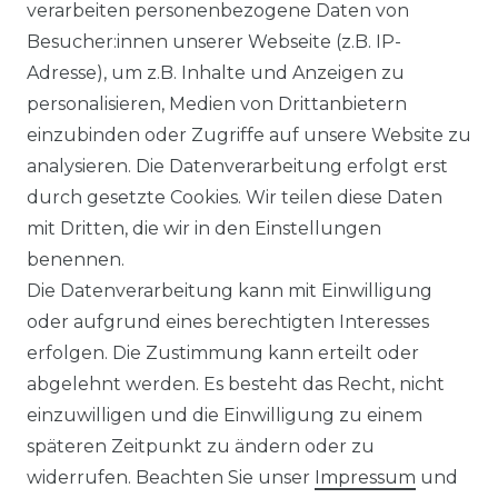
verarbeiten personenbezogene Daten von
Ähnlicher Artikel
Besucher:innen unserer Webseite (z.B. IP-
Adresse), um z.B. Inhalte und Anzeigen zu
personalisieren, Medien von Drittanbietern
Venti - Modern Fit - Herren
einzubinden oder Zugriffe auf unsere Website zu
Langarm Business Hemd
analysieren. Die Datenverarbeitung erfolgt erst
(144262600)
durch gesetzte Cookies. Wir teilen diese Daten
UVP 49,99 €
ab 47,99 € *
mit Dritten, die wir in den Einstellungen
benennen.
Die Datenverarbeitung kann mit Einwilligung
*
inkl. ges. MwSt.
zzgl.
Versandkosten
oder aufgrund eines berechtigten Interesses
erfolgen. Die Zustimmung kann erteilt oder
abgelehnt werden. Es besteht das Recht, nicht
einzuwilligen und die Einwilligung zu einem
späteren Zeitpunkt zu ändern oder zu
Impressum
Daten­schutz­erklärung
widerrufen. Beachten Sie unser
Impressum
und