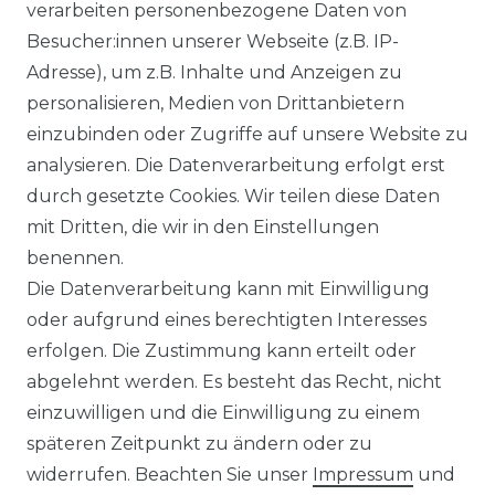
verarbeiten personenbezogene Daten von
Ähnlicher Artikel
Besucher:innen unserer Webseite (z.B. IP-
Adresse), um z.B. Inhalte und Anzeigen zu
personalisieren, Medien von Drittanbietern
Venti - Modern Fit - Herren
einzubinden oder Zugriffe auf unsere Website zu
Langarm Business Hemd
analysieren. Die Datenverarbeitung erfolgt erst
(144262600)
durch gesetzte Cookies. Wir teilen diese Daten
UVP 49,99 €
ab 47,99 € *
mit Dritten, die wir in den Einstellungen
benennen.
Die Datenverarbeitung kann mit Einwilligung
*
inkl. ges. MwSt.
zzgl.
Versandkosten
oder aufgrund eines berechtigten Interesses
erfolgen. Die Zustimmung kann erteilt oder
abgelehnt werden. Es besteht das Recht, nicht
einzuwilligen und die Einwilligung zu einem
späteren Zeitpunkt zu ändern oder zu
Impressum
Daten­schutz­erklärung
widerrufen. Beachten Sie unser
Impressum
und