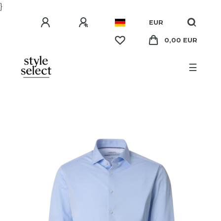
}
EUR
0,00 EUR
☰