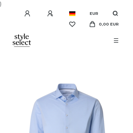
}
EUR
0,00 EUR
☰