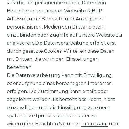
verarbeiten personenbezogene Daten von
Ähnlicher Artikel
Besucher:innen unserer Webseite (z.B. IP-
Adresse), um z.B. Inhalte und Anzeigen zu
personalisieren, Medien von Drittanbietern
Venti - Modern Fit - Herren
einzubinden oder Zugriffe auf unsere Website zu
Langarm Business Hemd
analysieren. Die Datenverarbeitung erfolgt erst
(144262600)
durch gesetzte Cookies. Wir teilen diese Daten
UVP 49,99 €
ab 47,99 € *
mit Dritten, die wir in den Einstellungen
benennen.
Die Datenverarbeitung kann mit Einwilligung
*
inkl. ges. MwSt.
zzgl.
Versandkosten
oder aufgrund eines berechtigten Interesses
erfolgen. Die Zustimmung kann erteilt oder
abgelehnt werden. Es besteht das Recht, nicht
einzuwilligen und die Einwilligung zu einem
späteren Zeitpunkt zu ändern oder zu
Impressum
Daten­schutz­erklärung
widerrufen. Beachten Sie unser
Impressum
und