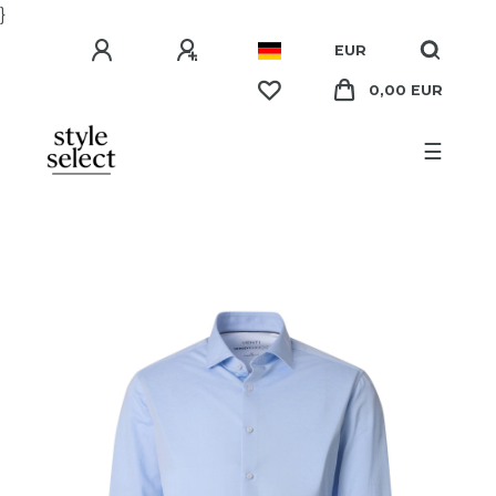
}
EUR
0,00 EUR
☰