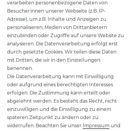
verarbeiten personenbezogene Daten von
Ähnlicher Artikel
Besucher:innen unserer Webseite (z.B. IP-
Adresse), um z.B. Inhalte und Anzeigen zu
personalisieren, Medien von Drittanbietern
Venti - Modern Fit - Herren
einzubinden oder Zugriffe auf unsere Website zu
Langarm Business Hemd
analysieren. Die Datenverarbeitung erfolgt erst
(144262600)
durch gesetzte Cookies. Wir teilen diese Daten
UVP 49,99 €
ab 47,99 € *
mit Dritten, die wir in den Einstellungen
benennen.
Die Datenverarbeitung kann mit Einwilligung
*
inkl. ges. MwSt.
zzgl.
Versandkosten
oder aufgrund eines berechtigten Interesses
erfolgen. Die Zustimmung kann erteilt oder
abgelehnt werden. Es besteht das Recht, nicht
einzuwilligen und die Einwilligung zu einem
späteren Zeitpunkt zu ändern oder zu
Impressum
Daten­schutz­erklärung
widerrufen. Beachten Sie unser
Impressum
und