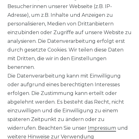
Besucher:innen unserer Webseite (z.B. IP-
Ähnlicher Artikel
Adresse), um z.B. Inhalte und Anzeigen zu
personalisieren, Medien von Drittanbietern
Venti - Modern Fit - Herren
einzubinden oder Zugriffe auf unsere Website zu
Langarm Business Hemd
analysieren. Die Datenverarbeitung erfolgt erst
(144262600)
durch gesetzte Cookies. Wir teilen diese Daten
UVP 49,99 €
ab 47,99 € *
mit Dritten, die wir in den Einstellungen
benennen.
Die Datenverarbeitung kann mit Einwilligung
oder aufgrund eines berechtigten Interesses
*
inkl. ges. MwSt.
zzgl.
Versandkosten
erfolgen. Die Zustimmung kann erteilt oder
abgelehnt werden. Es besteht das Recht, nicht
einzuwilligen und die Einwilligung zu einem
späteren Zeitpunkt zu ändern oder zu
Impressum
Daten­schutz­erklärung
widerrufen. Beachten Sie unser
Impressum
und
weitere Hinweise zur Verwendung