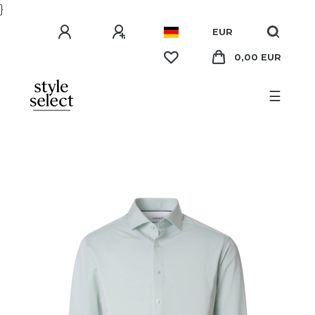
}
EUR
0,00 EUR
☰