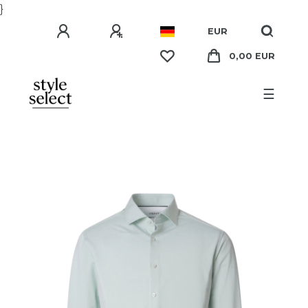
}
EUR
0,00 EUR
☰