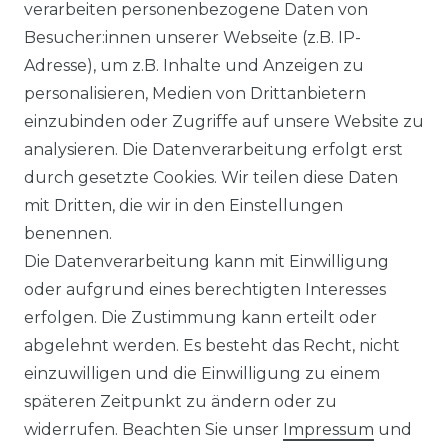
verarbeiten personenbezogene Daten von
Ähnlicher Artikel
Besucher:innen unserer Webseite (z.B. IP-
Adresse), um z.B. Inhalte und Anzeigen zu
personalisieren, Medien von Drittanbietern
Venti - Modern Fit - Herren
einzubinden oder Zugriffe auf unsere Website zu
Langarm Business Hemd
analysieren. Die Datenverarbeitung erfolgt erst
(144262600)
durch gesetzte Cookies. Wir teilen diese Daten
UVP 49,99 €
ab 47,99 € *
mit Dritten, die wir in den Einstellungen
benennen.
Die Datenverarbeitung kann mit Einwilligung
*
inkl. ges. MwSt.
zzgl.
Versandkosten
oder aufgrund eines berechtigten Interesses
erfolgen. Die Zustimmung kann erteilt oder
abgelehnt werden. Es besteht das Recht, nicht
einzuwilligen und die Einwilligung zu einem
späteren Zeitpunkt zu ändern oder zu
Impressum
Daten­schutz­erklärung
widerrufen. Beachten Sie unser
Impressum
und