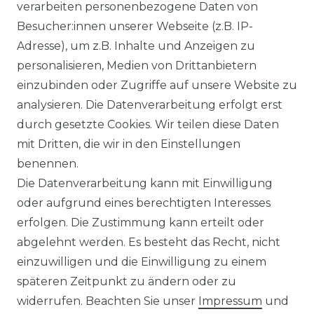
verarbeiten personenbezogene Daten von
Ähnlicher Artikel
Besucher:innen unserer Webseite (z.B. IP-
Adresse), um z.B. Inhalte und Anzeigen zu
personalisieren, Medien von Drittanbietern
Venti - Modern Fit - Herren
einzubinden oder Zugriffe auf unsere Website zu
Langarm Business Hemd
analysieren. Die Datenverarbeitung erfolgt erst
(144262600)
durch gesetzte Cookies. Wir teilen diese Daten
UVP 49,99 €
ab 47,99 € *
mit Dritten, die wir in den Einstellungen
benennen.
Die Datenverarbeitung kann mit Einwilligung
*
inkl. ges. MwSt.
zzgl.
Versandkosten
oder aufgrund eines berechtigten Interesses
erfolgen. Die Zustimmung kann erteilt oder
abgelehnt werden. Es besteht das Recht, nicht
einzuwilligen und die Einwilligung zu einem
späteren Zeitpunkt zu ändern oder zu
Impressum
Daten­schutz­erklärung
widerrufen. Beachten Sie unser
Impressum
und