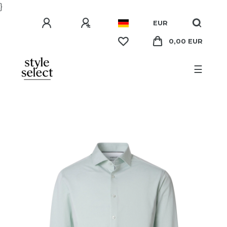
}
EUR
0,00 EUR
☰