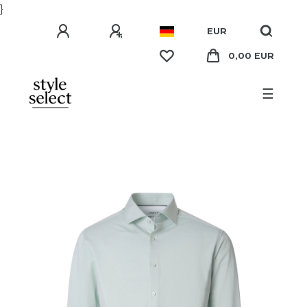
}
EUR
0,00 EUR
☰