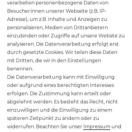
verarbeiten personenbezogene Daten von
Ähnlicher Artikel
Besucher:innen unserer Webseite (z.B. IP-
Adresse), um z.B. Inhalte und Anzeigen zu
personalisieren, Medien von Drittanbietern
Venti - Modern Fit - Herren
einzubinden oder Zugriffe auf unsere Website zu
Langarm Business Hemd
analysieren. Die Datenverarbeitung erfolgt erst
(144262600)
durch gesetzte Cookies. Wir teilen diese Daten
UVP 49,99 €
ab 47,99 € *
mit Dritten, die wir in den Einstellungen
benennen.
Die Datenverarbeitung kann mit Einwilligung
*
inkl. ges. MwSt.
zzgl.
Versandkosten
oder aufgrund eines berechtigten Interesses
erfolgen. Die Zustimmung kann erteilt oder
abgelehnt werden. Es besteht das Recht, nicht
einzuwilligen und die Einwilligung zu einem
späteren Zeitpunkt zu ändern oder zu
Impressum
Daten­schutz­erklärung
widerrufen. Beachten Sie unser
Impressum
und