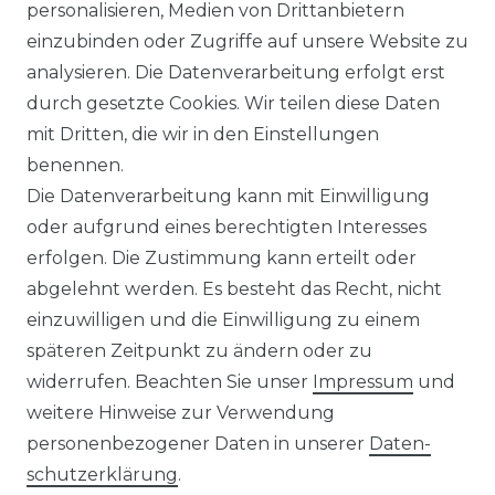
personalisieren, Medien von Drittanbietern
Bügelfreies Herren Langarm
einzubinden oder Zugriffe auf unsere Website zu
Hemd (226110890)
analysieren. Die Datenverarbeitung erfolgt erst
UVP 49,99 €
ab 47,99 € *
durch gesetzte Cookies. Wir teilen diese Daten
mit Dritten, die wir in den Einstellungen
benennen.
*
inkl. ges. MwSt.
zzgl.
Versandkosten
Die Datenverarbeitung kann mit Einwilligung
oder aufgrund eines berechtigten Interesses
erfolgen. Die Zustimmung kann erteilt oder
abgelehnt werden. Es besteht das Recht, nicht
einzuwilligen und die Einwilligung zu einem
späteren Zeitpunkt zu ändern oder zu
Impressum
Daten­schutz­erklärung
widerrufen. Beachten Sie unser
Impressum
und
weitere Hinweise zur Verwendung
personenbezogener Daten in unserer
Daten­
schutz­erklärung
.
AGB
Barrierefreiheitserklärung