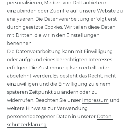
personalisieren, Medien von Drittanbietern
Bügelfreies Herren Langarm
einzubinden oder Zugriffe auf unsere Website zu
Hemd (226110890)
analysieren. Die Datenverarbeitung erfolgt erst
UVP 49,99 €
ab 47,99 € *
durch gesetzte Cookies. Wir teilen diese Daten
mit Dritten, die wir in den Einstellungen
benennen.
*
inkl. ges. MwSt.
zzgl.
Versandkosten
Die Datenverarbeitung kann mit Einwilligung
oder aufgrund eines berechtigten Interesses
erfolgen. Die Zustimmung kann erteilt oder
abgelehnt werden. Es besteht das Recht, nicht
einzuwilligen und die Einwilligung zu einem
späteren Zeitpunkt zu ändern oder zu
Impressum
Daten­schutz­erklärung
widerrufen. Beachten Sie unser
Impressum
und
weitere Hinweise zur Verwendung
personenbezogener Daten in unserer
Daten­
schutz­erklärung
.
AGB
Barrierefreiheitserklärung