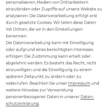
personalisieren, Medien von Drittanbietern
Bügelleichtes Herren Langarm
einzubinden oder Zugriffe auf unsere Website zu
Hemd (134134900)
analysieren. Die Datenverarbeitung erfolgt erst
UVP 49,99 €
ab 47,99 € *
durch gesetzte Cookies. Wir teilen diese Daten
mit Dritten, die wir in den Einstellungen
benennen.
*
inkl. ges. MwSt.
zzgl.
Versandkosten
Die Datenverarbeitung kann mit Einwilligung
oder aufgrund eines berechtigten Interesses
erfolgen. Die Zustimmung kann erteilt oder
abgelehnt werden. Es besteht das Recht, nicht
einzuwilligen und die Einwilligung zu einem
späteren Zeitpunkt zu ändern oder zu
Impressum
Daten­schutz­erklärung
widerrufen. Beachten Sie unser
Impressum
und
weitere Hinweise zur Verwendung
personenbezogener Daten in unserer
Daten­
schutz­erklärung
.
AGB
Barrierefreiheitserklärung