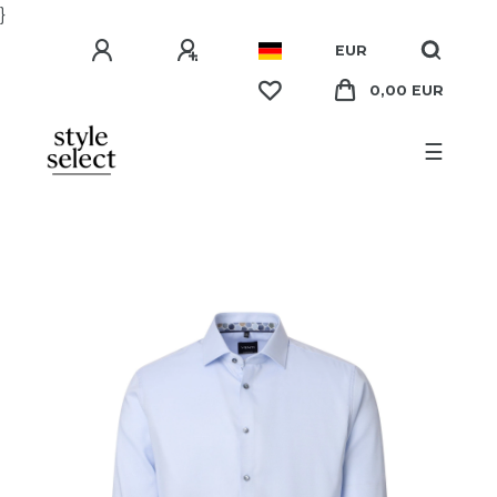
}
EUR
0,00 EUR
☰