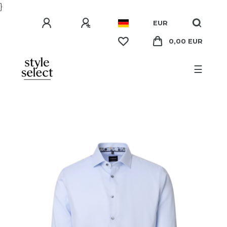
}
EUR
0,00 EUR
☰