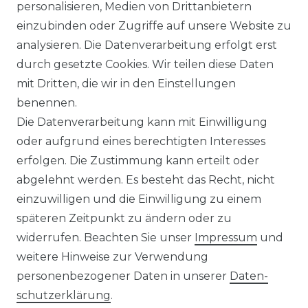
personalisieren, Medien von Drittanbietern
Bügelleichtes Herren Langarm
einzubinden oder Zugriffe auf unsere Website zu
Hemd (134134900)
analysieren. Die Datenverarbeitung erfolgt erst
UVP 49,99 €
ab 47,99 € *
durch gesetzte Cookies. Wir teilen diese Daten
mit Dritten, die wir in den Einstellungen
benennen.
*
inkl. ges. MwSt.
zzgl.
Versandkosten
Die Datenverarbeitung kann mit Einwilligung
oder aufgrund eines berechtigten Interesses
erfolgen. Die Zustimmung kann erteilt oder
abgelehnt werden. Es besteht das Recht, nicht
einzuwilligen und die Einwilligung zu einem
späteren Zeitpunkt zu ändern oder zu
Impressum
Daten­schutz­erklärung
widerrufen. Beachten Sie unser
Impressum
und
weitere Hinweise zur Verwendung
personenbezogener Daten in unserer
Daten­
schutz­erklärung
.
AGB
Barrierefreiheitserklärung