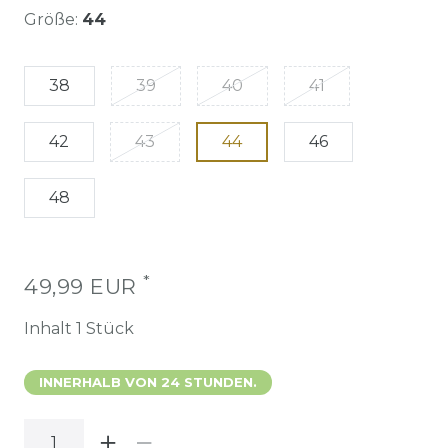
Größe:
44
38
39
40
41
42
43
44
46
48
*
49,99 EUR
Inhalt
1
Stück
INNERHALB VON 24 STUNDEN.