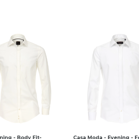
ning - Body Fit-
Casa Moda - Evening - F