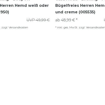
s Herren Hemd weiß oder
Bügelfreies Herren Hem
1950)
und creme (005535)
UVP 49,99 €
ab 48,99 € *
.
zzgl.
Versandkosten
*
inkl. ges. MwSt.
zzgl.
Versandkoste