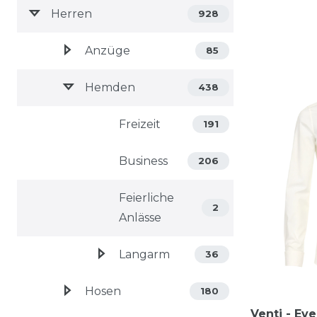
Herren
928
Anzüge
85
Hemden
438
Freizeit
191
Business
206
Feierliche
2
Anlässe
Langarm
36
Hosen
180
Venti - Eve