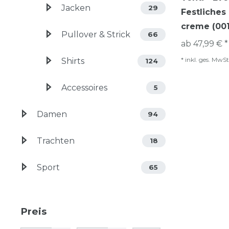
Jacken
29
Festliche
creme (00
Pullover & Strick
66
ab 47,99 € *
*
inkl. ges. MwSt
Shirts
124
Accessoires
5
Damen
94
Trachten
18
Sport
65
Preis