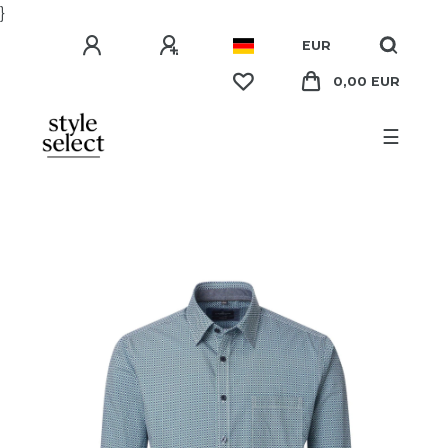
}
EUR
0,00 EUR
☰