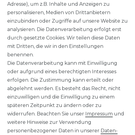
Adresse), um z.B. Inhalte und Anzeigen zu
personalisieren, Medien von Drittanbietern
CASAMODA - Casual - Freizeit
einzubinden oder Zugriffe auf unsere Website zu
Hemd (126130250)
analysieren. Die Datenverarbeitung erfolgt erst
ab 39,99 € *
durch gesetzte Cookies. Wir teilen diese Daten
mit Dritten, die wir in den Einstellungen
benennen.
*
inkl. ges. MwSt.
zzgl.
Versandkosten
Die Datenverarbeitung kann mit Einwilligung
oder aufgrund eines berechtigten Interesses
erfolgen. Die Zustimmung kann erteilt oder
abgelehnt werden. Es besteht das Recht, nicht
einzuwilligen und die Einwilligung zu einem
späteren Zeitpunkt zu ändern oder zu
Impressum
Daten­schutz­erklärung
widerrufen. Beachten Sie unser
Impressum
und
weitere Hinweise zur Verwendung
personenbezogener Daten in unserer
Daten­