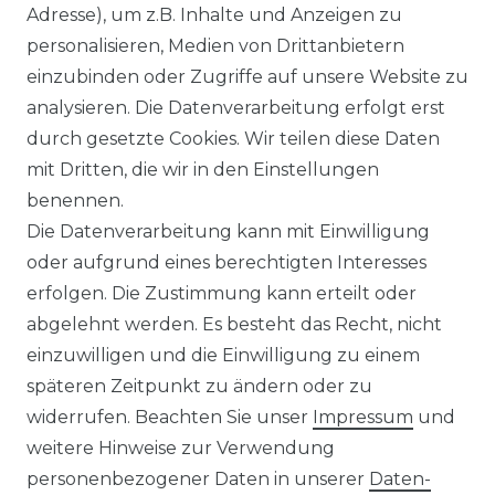
Adresse), um z.B. Inhalte und Anzeigen zu
personalisieren, Medien von Drittanbietern
CASAMODA - Casual - Freizeit
einzubinden oder Zugriffe auf unsere Website zu
Hemd (126130250)
analysieren. Die Datenverarbeitung erfolgt erst
ab 39,99 € *
durch gesetzte Cookies. Wir teilen diese Daten
mit Dritten, die wir in den Einstellungen
benennen.
*
inkl. ges. MwSt.
zzgl.
Versandkosten
Die Datenverarbeitung kann mit Einwilligung
oder aufgrund eines berechtigten Interesses
erfolgen. Die Zustimmung kann erteilt oder
abgelehnt werden. Es besteht das Recht, nicht
einzuwilligen und die Einwilligung zu einem
späteren Zeitpunkt zu ändern oder zu
Impressum
Daten­schutz­erklärung
widerrufen. Beachten Sie unser
Impressum
und
weitere Hinweise zur Verwendung
personenbezogener Daten in unserer
Daten­