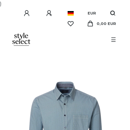
}
EUR
0,00 EUR
☰