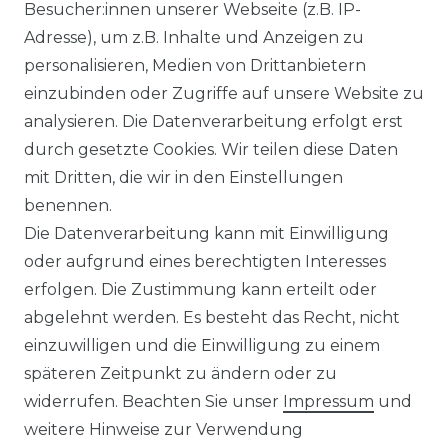
Ähnlicher Artikel
Besucher:innen unserer Webseite (z.B. IP-
Adresse), um z.B. Inhalte und Anzeigen zu
personalisieren, Medien von Drittanbietern
CASAMODA - Casual Fit Hemd
einzubinden oder Zugriffe auf unsere Website zu
(126130280)
analysieren. Die Datenverarbeitung erfolgt erst
UVP 39,99 €
ab 34,99 € *
durch gesetzte Cookies. Wir teilen diese Daten
mit Dritten, die wir in den Einstellungen
benennen.
*
inkl. ges. MwSt.
zzgl.
Versandkosten
Die Datenverarbeitung kann mit Einwilligung
oder aufgrund eines berechtigten Interesses
erfolgen. Die Zustimmung kann erteilt oder
abgelehnt werden. Es besteht das Recht, nicht
einzuwilligen und die Einwilligung zu einem
späteren Zeitpunkt zu ändern oder zu
Impressum
Daten­schutz­erklärung
widerrufen. Beachten Sie unser
Impressum
und
weitere Hinweise zur Verwendung